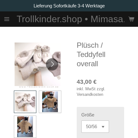
Lieferung Sofortkäufe 3-4 Werktage
Zum
Hauptinhalt
Trollkinder.shop • Mimasa.La
springen
Plüsch /
Teddyfell
overall
43,00 €
inkl. MwSt zzgl.
Versandkosten
Größe