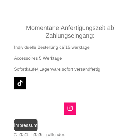
Momentane Anfertigungszeit ab
Zahlungseingang:
Individuelle Bestellung ca 15 werktage
Accessoires 5 Werktage
Sofortkäufe/ Lagerware sofort versandfertig
T
i
k
T
o
I
k
n
s
Impressum
t
a
© 2021 - 2026 Trollkinder
g