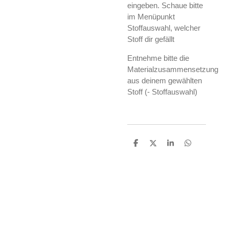
eingeben. Schaue bitte
im Menüpunkt
Stoffauswahl, welcher
Stoff dir gefällt
Entnehme bitte die
Materialzusammensetzung
aus deinem gewählten
Stoff (- Stoffauswahl)
T
T
T
T
e
e
e
e
i
i
i
i
l
l
l
l
e
e
e
e
n
n
n
n