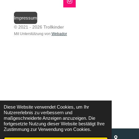
o
I
k
n
s
Impressum
t
a
© 2021 - 2026 Trollkinder
g
Mit Unterstützung von
Webador
r
a
m
Diese Website verwendet Cookies, um Ihr
Nutzererlebnis zu verbessern und
maßgeschneiderte Anzeigen anzuzeigen. Die
fortgesetzte Nutzung dieser Website bestätigt Ihre
Zustimmung zur Verwendung von Cookies.