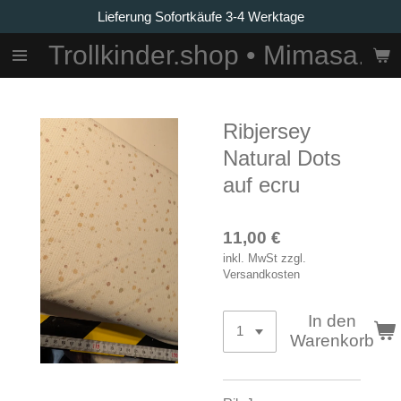
Lieferung Sofortkäufe 3-4 Werktage
Zum
Hauptinhalt
Trollkinder.shop • Mimasa.La
springen
Ribjersey
Natural Dots
auf ecru
11,00 €
inkl. MwSt zzgl.
Versandkosten
In den
Warenkorb