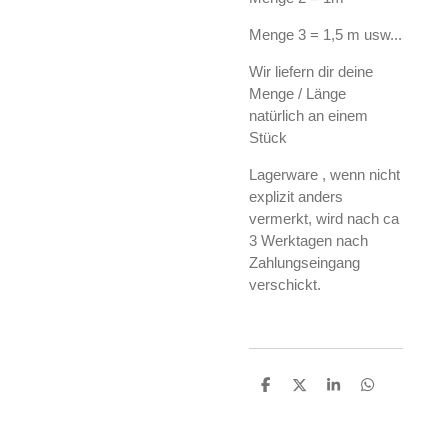
Menge 3 = 1,5 m usw...
Wir liefern dir deine
Menge / Länge
natürlich an einem
Stück
Lagerware , wenn nicht
explizit anders
vermerkt, wird nach ca
3 Werktagen nach
Zahlungseingang
verschickt.
T
T
T
T
e
e
e
e
i
i
i
i
l
l
l
l