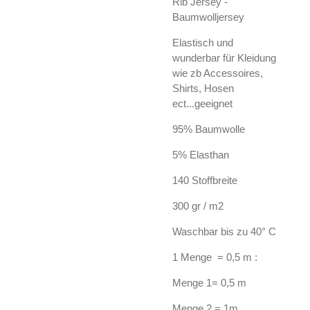
Rib Jersey -
Baumwolljersey
Elastisch und
wunderbar für Kleidung
wie zb Accessoires,
Shirts, Hosen
ect...geeignet
95% Baumwolle
5% Elasthan
140 Stoffbreite
300 gr / m2
Waschbar bis zu 40° C
1 Menge = 0,5 m :
Menge 1= 0,5 m
Menge 2 = 1m