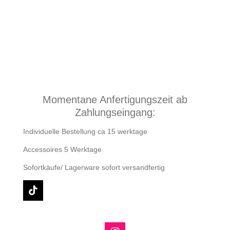
e
e
e
e
n
n
n
n
Momentane Anfertigungszeit ab
Zahlungseingang:
Individuelle Bestellung ca 15 werktage
Accessoires 5 Werktage
Sofortkäufe/ Lagerware sofort versandfertig
T
i
k
T