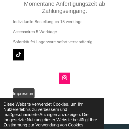
Momentane Anfertigungszeit ab
Zahlungseingang:
Individuelle Bestellung ca 15 werktage
Accessoires 5 Werktage
Sofortkäufe/ Lagerware sofort versandfertig
T
i
k
T
o
I
k
n
s
Impressum
t
a
© 2021 - 2026 Trollkinder
Diese Website verwendet Cookies, um Ihr
g
Mit Unterstützung von
Webador
Nutzererlebnis zu verbessern und
r
maßgeschneiderte Anzeigen anzuzeigen. Die
a
fortgesetzte Nutzung dieser Website bestätigt Ihre
m
Zustimmung zur Verwendung von Cookies.