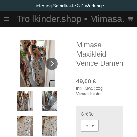
Lieferung Sofortkäufe 3-4 Werktage
Zum
Hauptinhalt
Trollkinder.shop • Mimasa.La
springen
Mimasa
Maxikleid
Venice Damen
49,00 €
inkl. MwSt zzgl.
Versandkosten
Größe