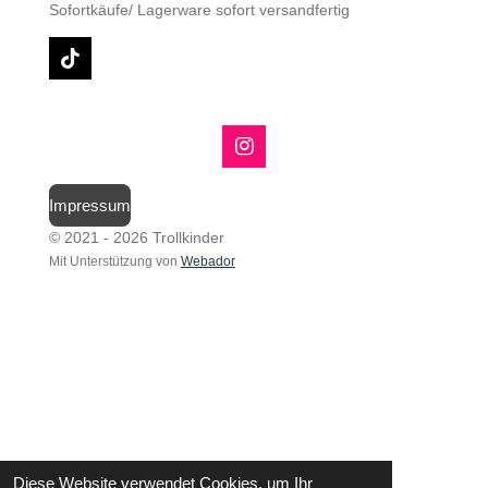
Sofortkäufe/ Lagerware sofort versandfertig
T
i
k
T
o
I
k
n
s
Impressum
t
a
© 2021 - 2026 Trollkinder
g
Mit Unterstützung von
Webador
r
a
m
Diese Website verwendet Cookies, um Ihr