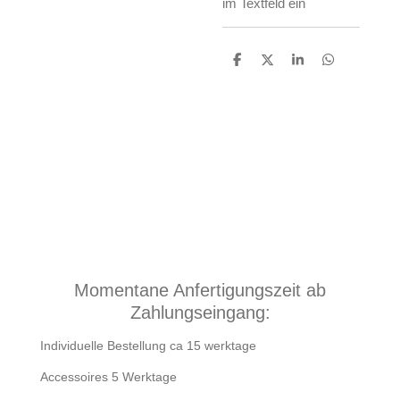
im Textfeld ein
T
T
T
T
e
e
e
e
i
i
i
i
l
l
l
l
e
e
e
e
n
n
n
n
Momentane Anfertigungszeit ab
Zahlungseingang:
Individuelle Bestellung ca 15 werktage
Accessoires 5 Werktage